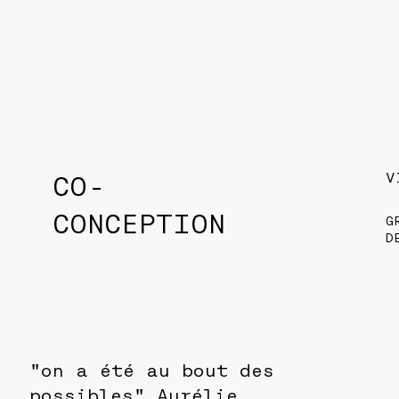
V
CO-
CONCEPTION
G
D
"on a été au bout des
possibles" Aurélie