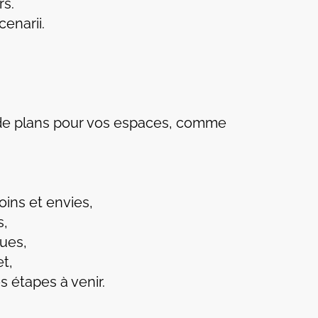
rs.
enarii.
tes de plans pour vos espaces, comme
ins et envies,
s,
ues,
et,
s étapes à venir.