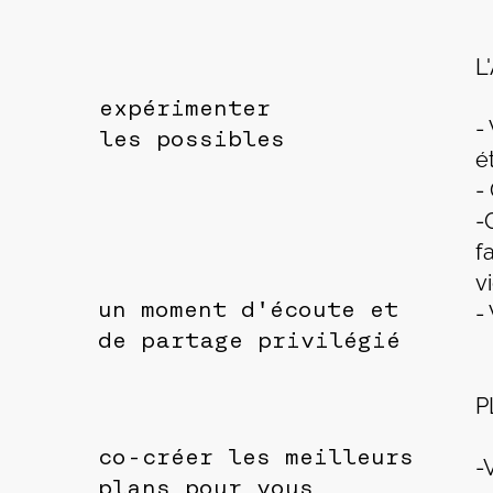
L
expérimenter
-
les possibles
é
-
-
f
v
un moment d'écoute et
-
de partage privilégié
P
co-créer les meilleurs
-
plans pour vous